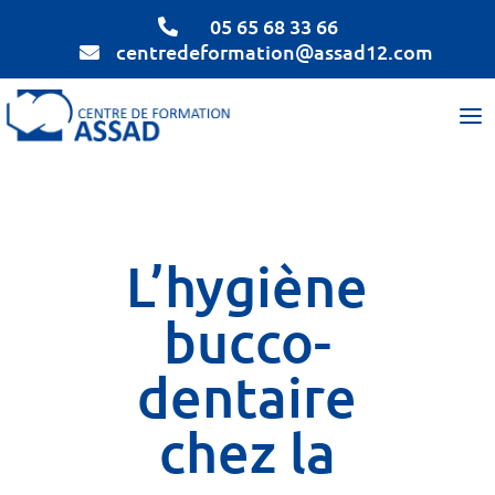
05 65 68 33 66

centredeformation@assad12.com

L’hygiène
bucco-
dentaire
chez la