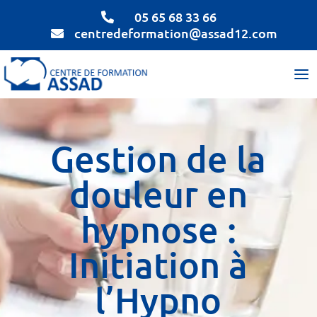
05 65 68 33 66

centredeformation@assad12.com

Gestion de la
douleur en
hypnose :
Initiation à
l’Hypno