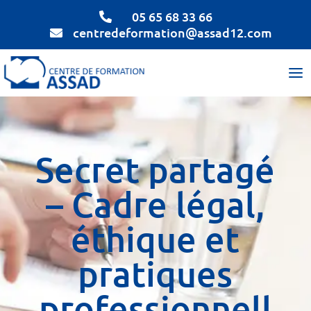
05 65 68 33 66

centredeformation@assad12.com

Secret partagé
– Cadre légal,
éthique et
pratiques
professionnell