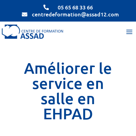
05 65 68 33 66

centredeformation@assad12.com

Améliorer le
service en
salle en
EHPAD