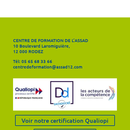
CENTRE DE FORMATION DE L’ASSAD
10 Boulevard Laromiguière,
12 000 RODEZ
Tél:
05 65 68 33 66
centredeformation@assad12.com
Voir notre certification Qualiopi