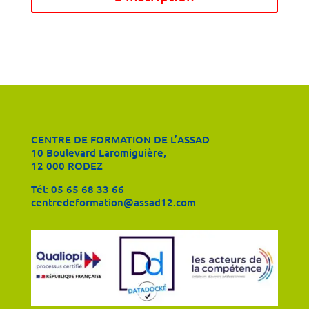
CENTRE DE FORMATION DE L’ASSAD
10 Boulevard Laromiguière,
12 000 RODEZ
Tél:
05 65 68 33 66
centredeformation@assad12.com