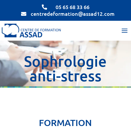
05 65 68 33 66

centredeformation@assad12.com

Sophrologie
anti-stress
FORMATION