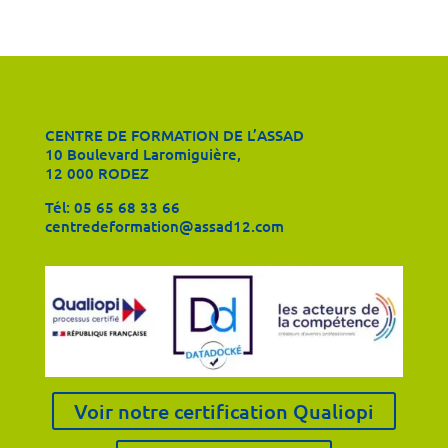
CENTRE DE FORMATION DE L’ASSAD
10 Boulevard Laromiguière,
12 000 RODEZ
Tél:
05 65 68 33 66
centredeformation@assad12.com
Voir notre certification Qualiopi