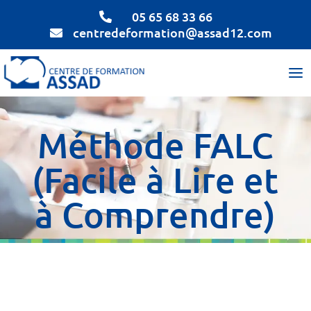
05 65 68 33 66

centredeformation@assad12.com

Méthode FALC
(Facile à Lire et
à Comprendre)